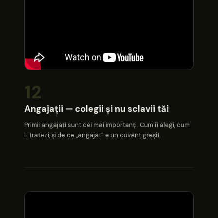
12
Angajații — colegii și nu sclavii tăi
Primii angajați sunt cei mai importanți. Cum îi alegi, cum
îi tratezi, și de ce „angajat" e un cuvânt greșit.