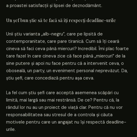
a proastei satisfacții și lipsei de deznodământ.
Un șef bun știe să te facă să îți respecți deadline-urile
Unii știu varianta „alb-negru”, care pe lipsită de
contemporanitate, care pare tiranică. Cum să îți ceară
cineva să faci ceva până miercuri? Incredibil. Îmi plac foarte
tare fazel în care cineva zice că face până „miercuri” de la
sine putere și apoi nu face pentru că a intervenit ceva, o
oboseală, un party, un eveniment personal neprevăzut. Da,
știu șefi, care concediază pentru așa ceva.
La fel cum știu șefi care acceptă asemenea scăpări cu
limită, mai largă sau mai restrânsă. De ce? Pentru că, la
rândul lor nu au un proiect de viață clar. Pentru că nu vor
responsabilitatea sau stresul de a controla și căuta
motivele pentru care un angajat nu își respectă deadline-
urile.