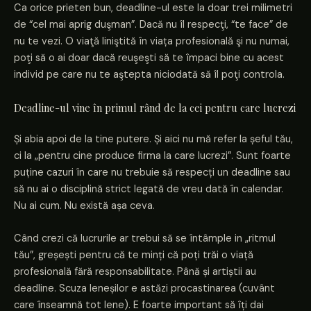
Ca orice prieten bun, deadline-ul este la doar trei milimetri
de “cel mai aprig duşman”. Dacă nu îl respecţi, “te face” de
nu te vezi. O viaţă liniştită în viața profesională şi nu numai,
poţi să o ai doar dacă reuşeşti să te împaci bine cu acest
individ pe care nu te aştepta niciodată să îl poţi controla.
Deadline-ul vine în primul rând de la cei pentru care lucrezi
Și abia apoi de la tine putere. Și aici nu mă refer la șeful tău,
ci la „pentru cine produce firma la care lucrezi”. Sunt foarte
puține cazuri în care nu trebuie să respecți un deadline sau
să nu ai o disciplină strict legată de vreu dată în calendar.
Nu ai cum. Nu există așa ceva.
Când crezi că lucrurile ar trebui să se întâmple in „ritmul
tău”, greșești pentru că te minți că poți trăi o viață
profesională fără responsabilitate. Până și artiștii au
deadline. Scuza leneșilor e astăzi procastinarea (cuvânt
care înseamnă tot lene). E foarte important să îți dai