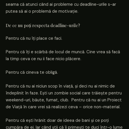
seama că atunci când ai probleme cu deadline-urile s-ar
putea să ai o problemă de motivație.
De ce nu poți respecta deadline-urile?
Pentru că nu îți place ce faci.
Pentru că îți e scărbă de locul de muncă. Cine vrea să facă
la timp ceva ce nu ii face nicio plăcere.
Pentru că cineva te obligă.
Pentru că nu ai niciun scop în viață, și deci nu ai nimic de
îndeplinit în faze. Ești un zombie social care trăiește pentru
weekend-uri, băute, fumat, club. Pentru că nu ai un Proiect
de Viață în care vrei să realizezi ceva – orice non-material.
Pentru că ești hrănit doar de ideea de bani și ce poți
cumpăra de ei. Iar când știi că îi primești te duci într-o lume