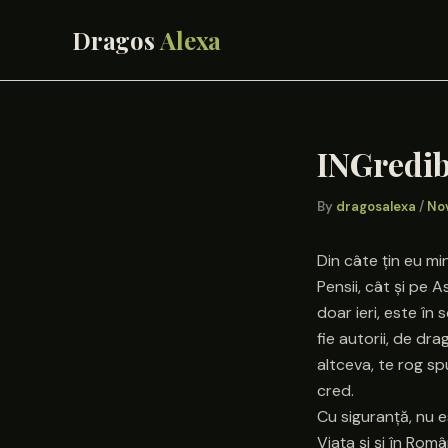
Skip
to
content
INGredib
By
dragosalexa
/
No
Din câte țin eu mi
Pensii, cât și pe A
doar ieri, este în
fie autorii, de dra
altceva, te rog sp
cred.
Cu siguranță, nu e
Viața și și în Rom