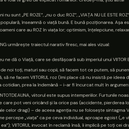
âni nu sunt „PE ROZE”, „nu o duc ROZ”, „VIAȚA NU LE ESTE ROZ”
 populară, înseamnă o viață bună. E bună poziționarea. Așa es
oameni care au ROZ în viața lor; optimism, înțelepciune, relaxa
ING urmărește traiectul narativ firesc, mai ales vizual:
 ne dă o Viață, care se desfășoară sub imperiul unui VIITOR 
de noi toți, maturi sau copii, să facem tot ce putem, să punem
, să ne facem VIITORUL roz (îmi place că nu insistă pe ideea de 
a cotidian, prea la îndemână – i-ar fi încurcat mult în argumen
, ÎNTOTDEAUNA, viitorul este supus intemperiilor. Furtunile noa
le care pot veni oricând și la orice pas (accidente, pierderea l
le celor dragi) – de aceea agenția nu se folosește sintagma 
me percepe „viața” ca pe ceva individual, aproape egoist („e v
ea”); VIITORUL invocat în reclamă însă, îi implică pe toți cei dr