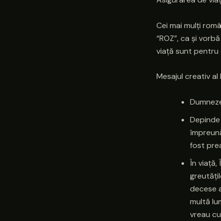
Cei mai mulți rom
“ROZ”, ca și vorbă
viață sunt pentru 
Mesajul creativ al 
Dumnezeu
Depinde 
împreună
fost pre
În viață
greutăți
decese a
multă lu
vreau cu 