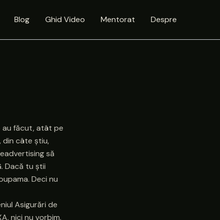
Blog
Ghid Video
Mentorat
Despre
e au făcut, atât pe
 din câte știu,
Headvertising să
. Dacă tu știi
Groupama. Deci nu
niul Asigurări de
A, nici nu vorbim.