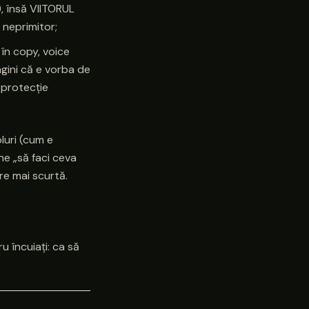
!), însă VIITORUL
 neprimitor;
 în copy, voice
agini că e vorba de
 protecție
luri (cum e
ne „să faci ceva
re mai scurtă.
u încuiați: ca să