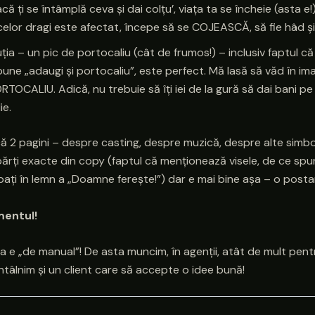
acă ți se întâmplă ceva și dai colțu’, viața ta se încheie (asta e
celor dragi este afectat, începe să se COJEASCĂ, să fie hâd și
ția – un pic de portocaliu (cât de frumos!) – inclusiv faptul că
pune „adaugi și portocaliu”, este perfect. Mă lasă să văd în im
RTOCALIU. Adică, nu trebuie să îți iei de la gură să dai bani pe
ie.
că 2 pagini – despre casting, despre muzică, despre alte simbo
ărți exacte din copy (faptul că menționează visele, de ce spu
bați în lemn a „Doamne ferește!”) dar e mai bine așa – o posta
entul!
ta e „de manual”! De asta muncim, în agenții, atât de mult pentr
tâlnim și un client care să accepte o idee bună!