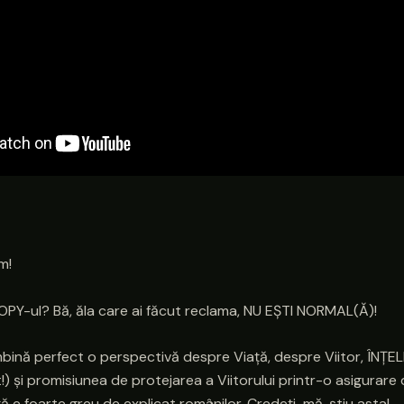
m!
OPY-ul? Bă, ăla care ai făcut reclama, NU EȘTI NORMAL(Ă)!
îmbină perfect o perspectivă despre Viață, despre Viitor, ÎNȚ
) și promisiunea de protejarea a Viitorului printr-o asigurare 
ă e foarte greu de explicat românilor. Credeți-mă, știu asta!