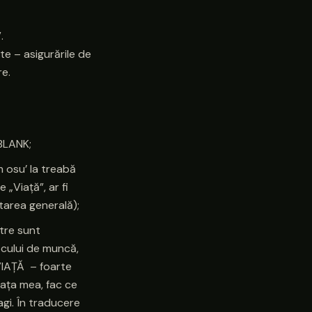
.
te – asigurările de
re.
BLANK;
 osu’ la treabă
„Viață”, ar fi
tarea generală);
stre sunt
ocului de muncă,
VIAȚĂ – foarte
iața mea, fac ce
agi. În traducere