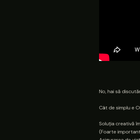
No, hai să discută
Cât de simplu e C
Soluția creativă 
(Foarte important!
Asigurarea de viaț