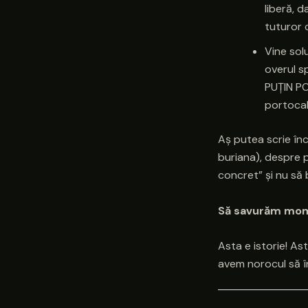
liberă, d
tuturor 
Vine solu
overul s
PUȚIN PO
portocal
Aș putea scrie în
buriana), despre p
concret” și nu să 
Să savurăm mom
Asta e istorie! As
avem norocul să în