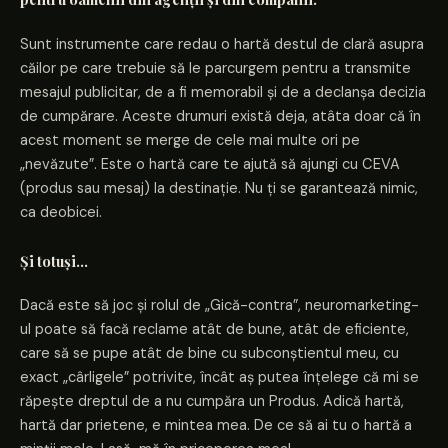
Sunt instrumente care redau o hartă destul de clară asupra
căilor pe care trebuie să le parcurgem pentru a transmite
mesajul publicitar, de a fi memorabil și de a declanșa decizia
de cumpărare. Aceste drumuri există deja, atâta doar că în
acest moment se merge de cele mai multe ori pe
„nevăzute”. Este o hartă care te ajută să ajungi cu CEVA
(produs sau mesaj) la destinație. Nu ți se garantează nimic,
ca deobicei.
Și totuși…
Dacă este să joc și rolul de „Gică-contra”, neuromarketing-
ul poate să facă reclame atât de bune, atât de eficiente,
care să se pupe atât de bine cu subconștientul meu, cu
exact „cârligele” potrivite, încât aș putea înțelege că mi se
răpește dreptul de a nu cumpăra un Produs. Adică hartă,
hartă dar prietene, e mintea mea. De ce să ai tu o hartă a