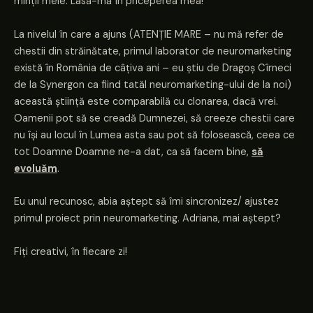
minții mele. Lasă-mă în priceperea mea!
La nivelul în care a ajuns (ATENȚIE MARE – nu mă refer de
chestii din străinătate, primul laborator de neuromarketing
există în România de câțiva ani – eu știu de Dragoș Cîrneci
de la Synergon ca fiind tatăl neuromarketing-ului de la noi)
această știință este comparabilă cu clonarea, dacă vrei.
Oamenii pot să se creadă Dumnezei, să creeze chestii care
nu își au locul în Lumea asta sau pot să folosească, ceea ce
tot Doamne Doamne ne-a dat, ca să facem bine,
să
evoluăm
.
Eu unul recunosc, abia aștept să îmi sincronizez/ ajustez
primul proiect prin neuromarketing. Adriana, mai aștept?
Fiți creativi, în fiecare zi!