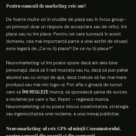
Pentru oamenii de marketing este aur!
De foarte multe ori în studiile de piață sau în focus group-
uri primești doar un răspuns de acceptare sau de refuz, îmi
place sau nu îmi place. Pentru cei care lucrează în acest
domeniu, cea mai importantă parte a unei astfel de situații
este legată de „Ce nu îți place? De ce nu îți place?”
Neuromarketing-ul îmi poate spune dacă am ales bine
personajul, dacă să îi rad mustața sau nu, dacă să pun pahar
aburind sau cu stropi de apă, dacă trebuie să fac mai mare
produsul sau mai mic logo-ul. Pot afla o groază de lucruri
care să
ÎMI REGLEZE
munca, să sporească șansa de succes
a reclamei pe care o fac. Repet – reglează munca.
Neuromarketing-ul nu poate înlocui creativitatea, strategia
sau ingeniozitatea unei reclame, a unui mesaj publicitar.
Neuromarketing-ul este GPS-ul minții Consumatorului,
pentru oamenii din agenții și din companii.