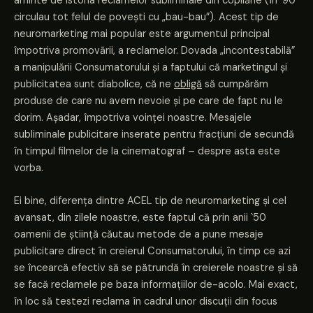
aminte de istoria reclamelor subliminale din copilărie (în `90
circulau tot felul de povești cu „bau-bau”). Acest tip de
neuromarketing mai popular este argumentul principal
împotriva promovării, a reclamelor. Dovada „incontestabilă”
a manipulării Consumatorului și a faptului că marketingul și
publicitatea sunt diabolice, că ne
obligă
să cumpărăm
produse de care nu avem nevoie și pe care de fapt nu le
dorim. Așadar, împotriva voinței noastre. Mesajele
subliminale publicitare inserate pentru fracțiuni de secundă
în timpul filmelor de la cinematograf – despre asta este
vorba.
Ei bine, diferența dintre ACEL tip de neuromarketing și cel
avansat, din zilele noastre, este faptul că prin anii `50
oamenii de știință căutau metode de a pune mesaje
publicitare direct în creierul Consumatorului, în timp ce azi
se încearcă efectiv să se pătrundă în creierele noastre și să
se facă reclamele pe baza informațiilor de-acolo. Mai exact,
în loc să testezi reclama în cadrul unor discuții din focus