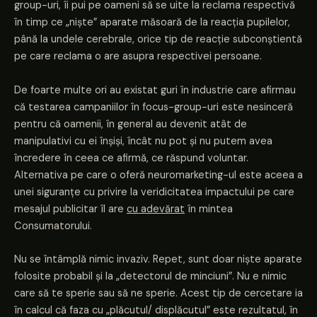
group-uri, îi pui pe oameni să se uite la reclama respectivă
în timp ce „niște” aparate măsoară de la reacția pupilelor,
până la undele cerebrale, orice tip de reacție subconștientă
pe care reclama o are asupra respectivei persoane.
De foarte multe ori au existat guri în industrie care afirmau
că testarea campaniilor în focus-group-uri este nesinceră
pentru că oamenii, în general au devenit atât de
manipulativi cu ei înșiși, încât nu pot și nu putem avea
încredere în ceea ce afirmă, ce răspund voluntar.
Alternativa pe care o oferă neuromarketing-ul este aceea a
unei siguranțe cu privire la veridicitatea impactului pe care
mesajul publicitar îl are
cu adevărat
în mintea
Consumatorului.
Nu se întâmplă nimic invaziv. Repet, sunt doar niște aparate
folosite probabil și la „detectorul de minciuni”. Nu e nimic
care să te sperie sau să ne sperie. Acest tip de cercetare ia
în calcul că faza cu „plăcutul/ displăcutul” este rezultatul, în