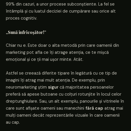
99% din cazuri, a unor procese subconștiente. La fel se
întâmplă și cu luatul deciziei de cumpărare sau orice alt
proces cognitiv.
„Sună înfricoșător!”
Chiar nu e. Este doar o alta metodă prin care oamenii din
marketing pot afla ce îți atrage atenția, ce te mișcă
emoțional și ce ții mai ușor minte. Atât.
Astfel se creează diferite tipare în legătură cu ce tip de
imagini îți atrag mai mult atenția. De exemplu, prin
neuromarketing știm
sigur
că majoritatea persoanelor
preferă să apese butoane cu colțuri rotunjite în locul celor
dreptunghiulare. Sau, un alt exemplu, panourile și vitrinele în
care sunt afișate oameni sau manechini
fără cap
atrag mai
mulți oameni decât reprezentările vizuale în care oamenii
au cap.