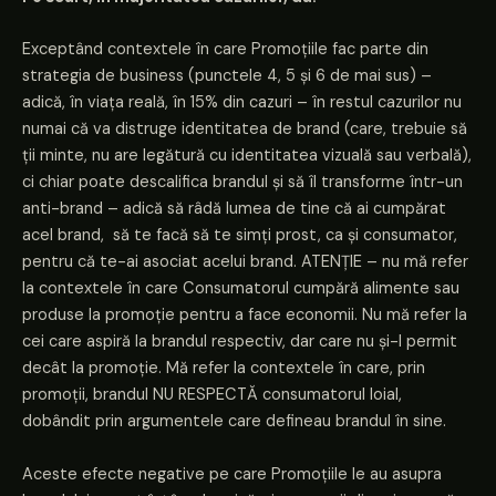
Exceptând contextele în care Promoțiile fac parte din
strategia de business (punctele 4, 5 și 6 de mai sus) –
adică, în viața reală, în 15% din cazuri – în restul cazurilor nu
numai că va distruge identitatea de brand (care, trebuie să
ții minte, nu are legătură cu identitatea vizuală sau verbală),
ci chiar poate descalifica brandul și să îl transforme într-un
anti-brand – adică să râdă lumea de tine că ai cumpărat
acel brand, să te facă să te simți prost, ca și consumator,
pentru că te-ai asociat acelui brand. ATENȚIE – nu mă refer
la contextele în care Consumatorul cumpără alimente sau
produse la promoție pentru a face economii. Nu mă refer la
cei care aspiră la brandul respectiv, dar care nu și-l permit
decât la promoție. Mă refer la contextele în care, prin
promoții, brandul NU RESPECTĂ consumatorul loial,
dobândit prin argumentele care defineau brandul în sine.
Aceste efecte negative pe care Promoțiile le au asupra