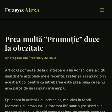
Skip
to
content
Prea multă “Promoție” duce
la obezitate
By
dragosalexa
/
February 22, 2012
Articolul pornește de la o întrebare a lui Adrian, care a citit
unul dintre articolele mele recente. Prefer să îi răspund prin
acest articol pentru că întrebarea este prea bună ca să nu
aibă parte de un răspuns mai amplu.
Spuneam în
articolul
cu pricina că, mai ales în retail
(comerțul cu amănuntul), “promoțiile” sunt niște șiretlicuri