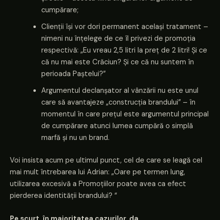
cumpărare;
Clienții își vor dori permanent același tratament –
nimeni nu înțelege de ce îl privezi de promoția
respectivă: „Eu vreau 2,5 litri la preț de 2 litri! Și ce
că nu mai este Crăciun? Și ce că nu suntem în
perioada Paștelui?”
Argumentul declanșator al vânzării nu este unul
care să avantajeze „construcția brandului” – în
momentul în care prețul este argumentul principal
de cumpărare atunci lumea cumpără o simplă
marfă și nu un brand.
Voi insista acum pe ultimul punct, cel de care se leagă cel
mai mult întrebarea lui Adrian: „Oare pe termen lung,
utilizarea excesivă a Promoțiilor poate avea ca efect
pierderea identității brandului? “
Pe scurt, în majoritatea cazurilor, da.