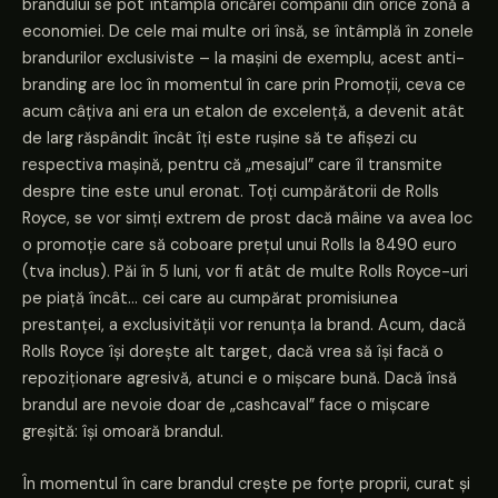
brandului se pot întâmpla oricărei companii din orice zonă a
economiei. De cele mai multe ori însă, se întâmplă în zonele
brandurilor exclusiviste – la mașini de exemplu, acest anti-
branding are loc în momentul în care prin Promoții, ceva ce
acum câțiva ani era un etalon de excelență, a devenit atât
de larg răspândit încât îți este rușine să te afișezi cu
respectiva mașină, pentru că „mesajul” care îl transmite
despre tine este unul eronat. Toți cumpărătorii de Rolls
Royce, se vor simți extrem de prost dacă mâine va avea loc
o promoție care să coboare prețul unui Rolls la 8490 euro
(tva inclus). Păi în 5 luni, vor fi atât de multe Rolls Royce-uri
pe piață încât… cei care au cumpărat promisiunea
prestanței, a exclusivității vor renunța la brand. Acum, dacă
Rolls Royce își dorește alt target, dacă vrea să își facă o
repoziționare agresivă, atunci e o mișcare bună. Dacă însă
brandul are nevoie doar de „cashcaval” face o mișcare
greșită: își omoară brandul.
În momentul în care brandul crește pe forțe proprii, curat și