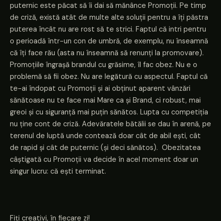
puternic este păcat să îi dai să mănânce Promoții. Pe timp
de criză, există atât de multe alte soluții pentru a îți păstra
puterea încât nu are rost să te strici. Faptul că intri pentru
o perioadă într-un con de umbră, de exemplu, nu înseamnă
că îți face rău (asta nu înseamnă să renunți la promovare).
Promoțiile îngrașă brandul cu grăsime, îl fac obez. Nu e o
problemă să fii obez. Nu are legătură cu aspectul. Faptul că
te-ai îndopat cu Promoții și ai obținut aparent vânzări
sănătoase nu te face mai Mare ca și Brand, ci robust, mai
greoi și cu siguranță mai puțin sănătos. Lupta cu competiția
nu ține cont de criză. Adevăratele bătălii se dau în arenă, pe
terenul de luptă unde contează doar cât de abil ești, cât
de rapid și cât de puternic (și deci sănătos). Obezitatea
câștigată cu Promoții va decide în acel moment doar un
singur lucru: că ești terminat.
Fiți creativi, în fiecare zi!