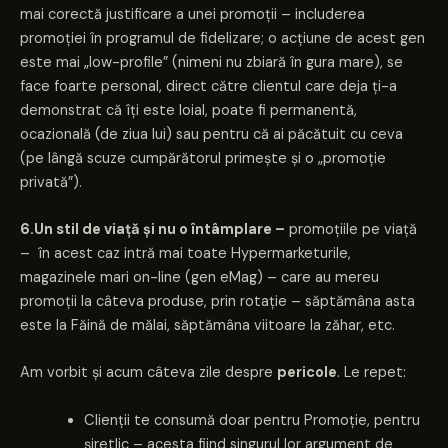
mai corectă justificare a unei promoții – includerea
promoției în programul de fidelizare; o acțiune de acest gen
este mai „low-profile” (nimeni nu zbiară în gura mare), se
face foarte personal, direct către clientul care deja ți-a
demonstrat că îți este loial, poate fi permanentă,
ocazională (de ziua lui) sau pentru că ai păcătuit cu ceva
(pe lângă scuze cumpărătorul primește și o „promoție
privată”).
6.Un stil de viață și nu o întâmplare –
promoțiile pe viață
– în acest caz intră mai toate Hypermarketurile,
magazinele mari on-line (gen eMag) – care au mereu
promoții la câteva produse, prin rotație – săptămâna asta
este la Făină de mălai, săptămâna viitoare la zăhar, etc.
Am vorbit și acum câteva zile despre
pericole
. Le repet:
Clienții te consumă doar pentru Promoție, pentru
șiretlic – acesta fiind singurul lor argument de