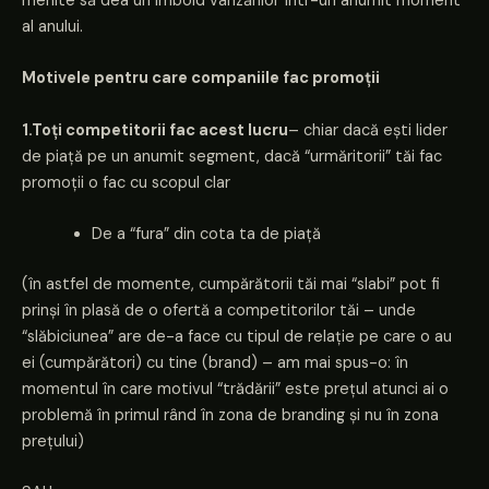
menite să dea un imbold vânzărilor într-un anumit moment
al anului.
Motivele pentru care companiile fac promoții
1.Toți competitorii fac acest lucru
– chiar dacă ești lider
de piață pe un anumit segment, dacă “urmăritorii” tăi fac
promoții o fac cu scopul clar
De a “fura” din cota ta de piață
(în astfel de momente, cumpărătorii tăi mai “slabi” pot fi
prinși în plasă de o ofertă a competitorilor tăi – unde
“slăbiciunea” are de-a face cu tipul de relație pe care o au
ei (cumpărători) cu tine (brand) – am mai spus-o: în
momentul în care motivul “trădării” este prețul atunci ai o
problemă în primul rând în zona de branding și nu în zona
prețului)