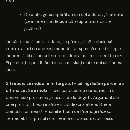
SAU
De a atrage cumpărători din cota de piață latentă
(cea care nu a decis încă asupra unuia dintre
jucători).
Iar când toată lumea o face, te gândești că trebuie să
contra-ataci cu aceeași monedă. Nu spun că e o strategie
incorectă, ci că lucrurile te pot afecta mai mult decât crezi.
Și promoțiile pot fi făcute cu cap. Mulți dintre noi uită acest
lucru.
2.Trebuie să îndeplinim targetul – să îngrășăm porcul pe
ultima sută de metri
– aici conducerea companiei ia o
decizie sub presiunea „mucului de la deget”. Argumentele
unei promoții trebuie să fie întotdeauna altele. Binele
brandului primează. Anumite tipuri de Promoții răcesc
iremediabil, în primul rând, relația cu consumatorii loiali.