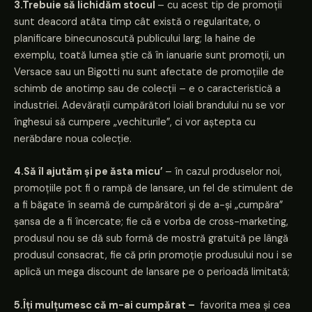
3.Trebuie să lichidăm stocul
– cu acest tip de promoții
sunt deacord atâta timp cât există o regularitate, o
planificare binecunoscută publicului larg; la haine de
exemplu, toată lumea știe că în ianuarie sunt promoții, un
Versace sau un Bigotti nu sunt afectate de promoțiile de
schimb de anotimp sau de colecții – e o caracteristică a
industriei. Adevărații cumpărători loiali brandului nu se vor
înghesui să cumpere „vechiturile”, ci vor aștepta cu
nerăbdare noua colecție.
4.Să îl ajutăm și pe ăsta micu’
– în cazul produselor noi,
promoțiile pot fi o rampă de lansare, un fel de stimulent de
a fi băgate în seamă de cumpărători și de a-și „cumpăra”
șansa de a fi încercate; fie că e vorba de cross-marketing,
produsul nou se dă sub formă de mostră gratuită pe lângă
produsul consacrat, fie că prin promoție produsului nou i se
aplică un mega discount de lansare pe o perioadă limitată;
5.Îți mulțumesc că m-ai cumpărat –
favorita mea și cea