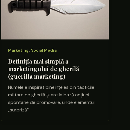
,
Marketing
Social Media
Definiția mai simplă a
marketingului de gherilă
(guerilla marketing)
Numele e inspirat bineînțeles din tacticile
militare de gherilă și are la bază acțiuni
spontane de promovare, unde elementul
„surpriză”