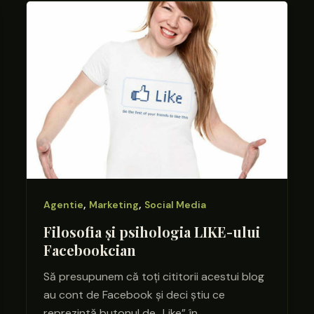
,
,
Agentie
Marketing
Social Media
Filosofia și psihologia LIKE-ului
Facebookcian
Să presupunem că toți cititorii acestui blog
au cont de Facebook și deci știu ce
reprezintă butonul de „Like” în