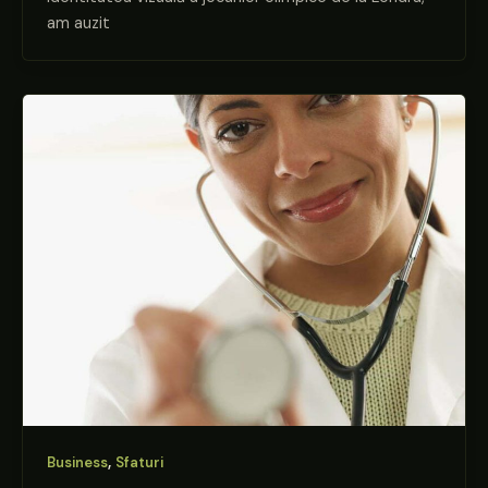
am auzit
,
Business
Sfaturi