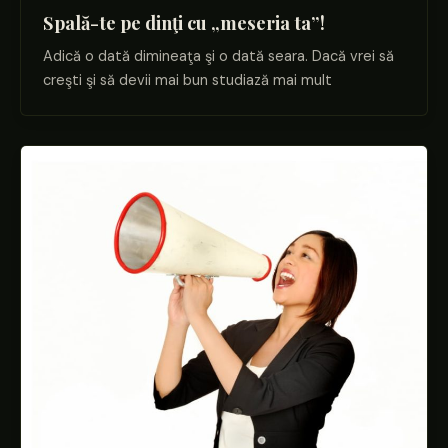
Spală-te pe dinţi cu „meseria ta”!
Adică o dată dimineaţa şi o dată seara. Dacă vrei să
creşti şi să devii mai bun studiază mai mult