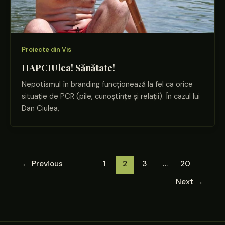
Proiecte din Vis
HAPCIUlea! Sănătate!
Nepotismul în branding funcționează la fel ca orice
situație de PCR (pile, cunoștințe și relații). În cazul lui
Dan Ciulea,
←
Previous
1
2
3
…
20
Next
→