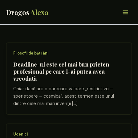
Skip
to
content
Filosofii de bătrâni
Deadline-ul este cel mai bun prieten
profesional pe care l-ai putea avea
vreodată
Chiar dacă are o oarecare valoare „restrictivo –
sperietoare – cosmică”, acest termen este unul
dintre cele mai mari invenţii […]
Ucenici